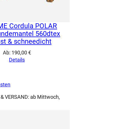
E Cordula POLAR
undemantel 560dtex
est & schneedicht
Ab:
190,00
€
Details
sten
 & VERSAND:
ab Mittwoch,