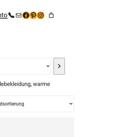
+49 (35267) 5 53 65
kontakt@hunde-bekleidung.com
Facebook
Pinterest
Instagram
nto
debekleidung, warme