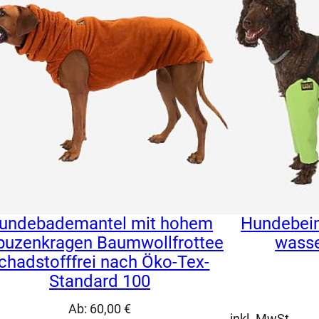
undebademantel mit hohem
Hundebein
puzenkragen Baumwollfrottee
wasse
chadstofffrei nach Öko-Tex-
Standard 100
Ab:
60,00
€
inkl. MwSt.