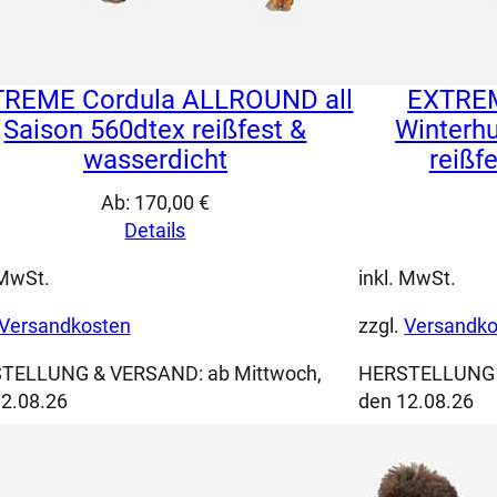
REME Cordula ALLROUND all
EXTREM
Saison 560dtex reißfest &
Winterh
wasserdicht
reißf
Ab:
170,00
€
Details
 MwSt.
inkl. MwSt.
Versandkosten
zzgl.
Versandko
TELLUNG & VERSAND:
ab Mittwoch,
HERSTELLUNG
2.08.26
den 12.08.26