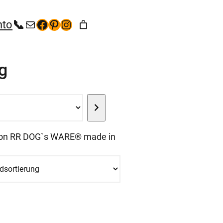
+49 (35267) 5 53 65
kontakt@hunde-bekleidung.com
Facebook
Pinterest
Instagram
nto
g
 von RR DOG`s WARE® made in