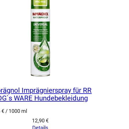
rägnol Imprägnierspray für RR
G`s WARE Hundebekleidung
5
€
/
1000
ml
12,90
€
Details