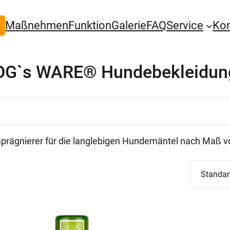
Maßnehmen
Funktion
Galerie
FAQ
Service
Ko
R DOG`s WARE® Hundebekleidun
prägnierer für die langlebigen Hundemäntel nach Maß