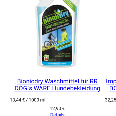
Bionicdry Waschmittel für RR
Imp
DOG`s WARE Hundebekleidung
DO
13,44
€
/
1000
ml
32,2
12,90
€
Details