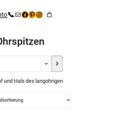
+49 (35267) 5 53 65
kontakt@hunde-bekleidung.com
Facebook
Pinterest
Instagram
nto
Ohrspitzen
 und Hals des langohrigen