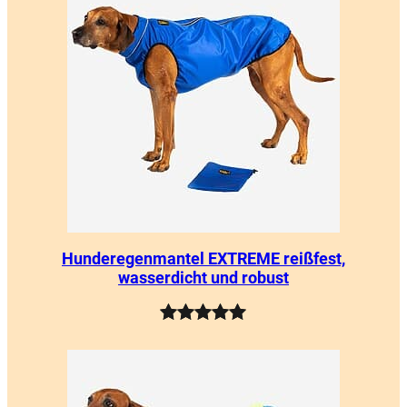
basierend
auf
Kundenbewertungen
Hunderegenmantel EXTREME reißfest,
wasserdicht und robust
Bewertet
5
mit
5.00
von 5,