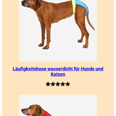
basierend
auf
Kundenbewertungen
Läufigkeitshose wasserdicht für Hunde und
Katzen
Bewertet
7
mit
5.00
von 5,
basierend