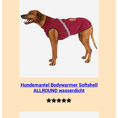
Hundemantel Bodywarmer Softshell
ALLROUND wasserdicht
Bewertet
27
mit
5.00