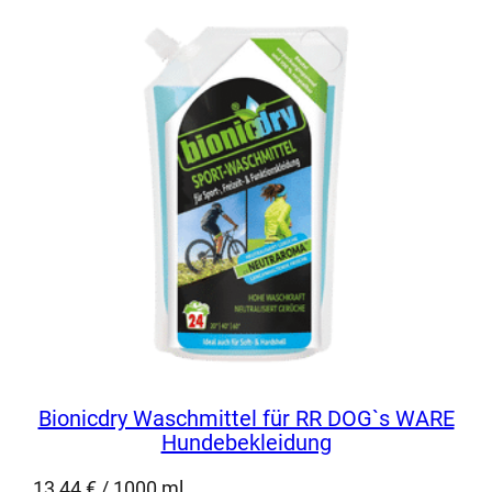
Bionicdry Waschmittel für RR DOG`s WARE
Hundebekleidung
13,44
€
/
1000
ml