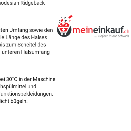
u
hodesian Ridgeback
n
d
e
k
sten Umfang sowie den
a
Die Länge des Halses
p
s zum Scheitel des
u
m unteren Halsumfang
z
e
H
i 30°C in der Maschine
u
chspülmittel und
n
 Funktionsbekleidungen.
d
icht bügeln.
e
o
h
r