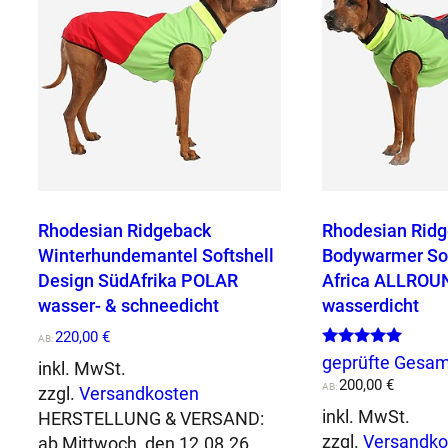
Rhodesian Ridgeback
Rhodesian Rid
Winterhundemantel Softshell
Bodywarmer Sof
Design SüdAfrika POLAR
Africa ALLROU
wasser- & schneedicht
wasserdicht
220,00
€
AB:
Bewertet mit
geprüfte Gesa
inkl. MwSt.
5.00
200,00
€
von 5
AB:
zzgl.
Versandkosten
inkl. MwSt.
HERSTELLUNG & VERSAND:
zzgl.
Versandko
ab Mittwoch, den 12.08.26