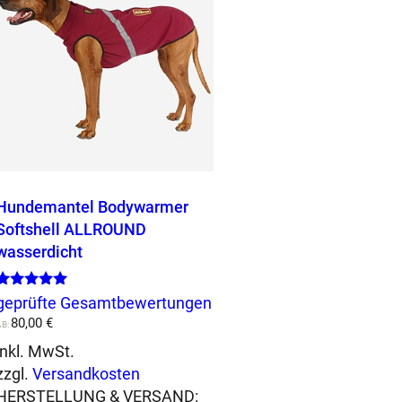
Hundemantel Bodywarmer
Softshell ALLROUND
wasserdicht
Bewertet mit
geprüfte Gesamtbewertungen
5.00
80,00
€
von 5
AB:
inkl. MwSt.
zzgl.
Versandkosten
HERSTELLUNG & VERSAND: