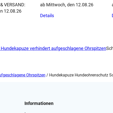
& VERSAND:
ab Mittwoch, den 12.08.26
Dieses
en 12.08.26
Details
Produkt
weist
mehrere
Varianten
n
auf.
 Hundekapuze verhindert aufgeschlagene Ohrspitzen
Sch
Die
Optionen
n
können
auf
der
ufgeschlagene Ohrspitzen
/ Hundekapuze Hundeohrenschutz Sof
Produktseite
eite
gewählt
werden
Informationen