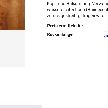
basierend
Kopf- und Halsumfang. Verwendb
auf
wasserdichter Loop (Hundeschla
Kundenbewe
zurück gestreift getragen wird.
rtungen
Preis ermitteln für
Rückenlänge
Zu