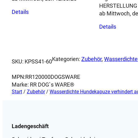
HERSTELLUNG 
Dieses
Details
ab Mittwoch, d
Produkt
Dieses
weist
Details
Produkt
mehrere
weist
Varianten
mehrere
auf.
Variante
Die
Kategorien:
Zubehör
, 
Wasserdichte
auf.
Optionen
SKU:
KPSS41-60
Die
können
Optione
auf
MPN:
RR120000DOGSWARE
können
der
Marke:
RR DOG`s WARE®
auf
Produktseite
Start
/
Zubehör
/
Wasserdichte Hundekapuze verhindert a
der
gewählt
Produkts
werden
gewählt
werden
Ladengeschäft