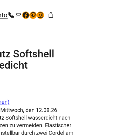
+49 (35267) 5 53 65
kontakt@hunde-bekleidung.com
Facebook
Pinterest
Instagram
nto
z Softshell
edicht
nen)
 Mittwoch, den 12.08.26
 Softshell wasserdicht nach
tzen zu vermeiden. Elastischer
nstellbar durch zwei Cordel am