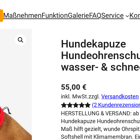
Maßnehmen
Funktion
Galerie
FAQ
Service
Ko
Hundekapuze
Hundeohrenschut
wasser- & schne
55,00
€
inkl. MwSt.
zzgl.
Versandkosten
(2 Kundenrezensio
HERSTELLUNG & VERSAND:
ab
Bewertet
2
Hundekapuze Hundeohrenschutz
mit
5.00
Maß hilft gezielt, wunde Ohrspi
von 5,
Softshell mit Klimamembran. Ei