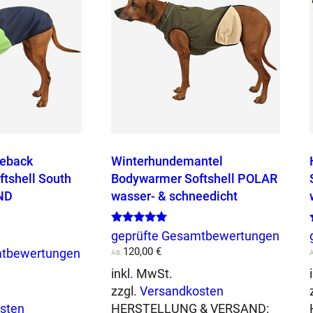
M
e
n
g
e
geback
Winterhundemantel
tshell South
Bodywarmer Softshell POLAR
ND
wasser- & schneedicht
Bewertet mit
geprüfte Gesamtbewertungen
5.00
120,00
€
mtbewertungen
von 5
AB:
inkl. MwSt.
zzgl.
Versandkosten
sten
HERSTELLUNG & VERSAND: