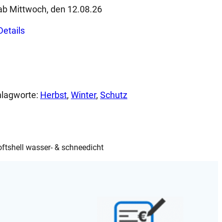
ab Mittwoch, den 12.08.26
Dieses
Details
Produkt
weist
mehrere
Varianten
auf.
lagworte:
Herbst
, 
Winter
, 
Schutz
Die
Optionen
können
auf
der
tshell wasser- & schneedicht
Produktseite
gewählt
werden