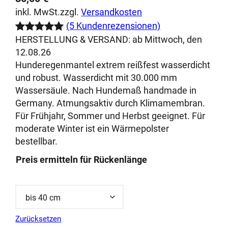
inkl. MwSt.
zzgl.
Versandkosten
(5 Kundenrezensionen)
HERSTELLUNG & VERSAND:
ab Mittwoch, den
Bewertet
5
12.08.26
mit
5.00
Hunderegenmantel extrem reißfest wasserdicht
von 5,
und robust. Wasserdicht mit 30.000 mm
basierend
Wassersäule. Nach Hundemaß handmade in
auf
Germany. Atmungsaktiv durch Klimamembran.
Kundenbewe
Für Frühjahr, Sommer und Herbst geeignet. Für
rtungen
moderate Winter ist ein Wärmepolster
bestellbar.
Preis ermitteln für Rückenlänge
Zurücksetzen