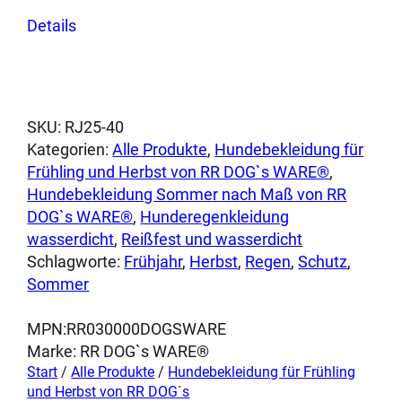
Dieses
Details
Produkt
weist
mehrere
Varianten
auf.
SKU:
RJ25-40
Die
Kategorien:
Alle Produkte
, 
Hundebekleidung für
Optionen
Frühling und Herbst von RR DOG`s WARE®
, 
können
Hundebekleidung Sommer nach Maß von RR
auf
DOG`s WARE®
, 
Hunderegenkleidung
der
wasserdicht
, 
Reißfest und wasserdicht
Produktseite
Schlagworte:
Frühjahr
, 
Herbst
, 
Regen
, 
Schutz
, 
gewählt
Sommer
werden
MPN:
RR030000DOGSWARE
Marke:
RR DOG`s WARE®
Start
/
Alle Produkte
/
Hundebekleidung für Frühling
und Herbst von RR DOG`s