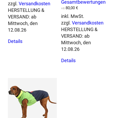
Gesamtbewertungen
von 5
zzgl.
Versandkosten
f
80,00
€
AB:
HERSTELLUNG &
e
inkl. MwSt.
VERSAND:
ab
s
zzgl.
Versandkosten
Mittwoch, den
t
HERSTELLUNG &
12.08.26
,
VERSAND:
ab
Dieses
w
Details
Mittwoch, den
Produkt
a
12.08.26
weist
s
Dieses
mehrere
s
Details
Produkt
Varianten
e
weist
auf.
r
mehrere
Die
d
Varianten
Optionen
i
auf.
können
c
Die
auf
h
Optionen
der
t
können
Produktseite
u
auf
gewählt