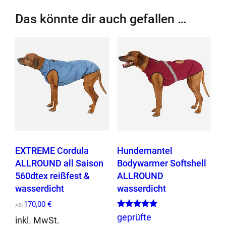
n
Das könnte dir auch gefallen …
m
a
n
t
e
l
E
X
T
R
E
EXTREME Cordula
Hundemantel
M
ALLROUND all Saison
Bodywarmer Softshell
E
560dtex reißfest &
ALLROUND
r
wasserdicht
wasserdicht
e
170,00
€
AB:
i
Bewertet mit
geprüfte
inkl. MwSt.
5.00
ß