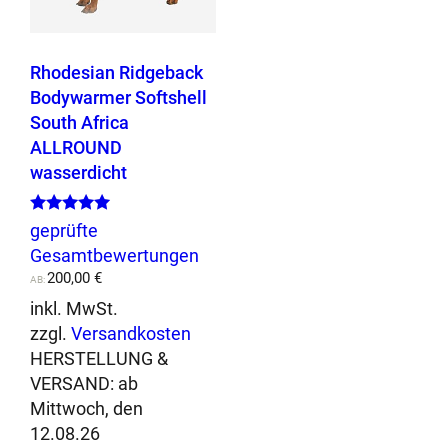
n
der
werden
d
Produktseite
r
gewählt
Rhodesian Ridgeback
o
werden
Bodywarmer Softshell
b
South Africa
u
ALLROUND
s
wasserdicht
t
M
e
Bewertet mit
geprüfte
5.00
n
Gesamtbewertungen
von 5
g
200,00
€
AB:
e
inkl. MwSt.
zzgl.
Versandkosten
HERSTELLUNG &
VERSAND:
ab
Mittwoch, den
12.08.26