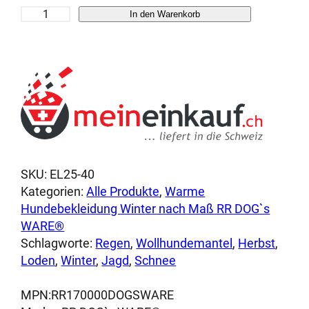
L
In den Warenkorb
o
d
e
n
w
i
n
t
e
SKU:
EL25-40
r
Kategorien:
Alle Produkte
, 
Warme
h
Hundebekleidung Winter nach Maß RR DOG`s
u
WARE®
n
Schlagworte:
Regen
, 
Wollhundemantel
, 
Herbst
, 
d
Loden
, 
Winter
, 
Jagd
, 
Schnee
e
m
MPN:
RR170000DOGSWARE
a