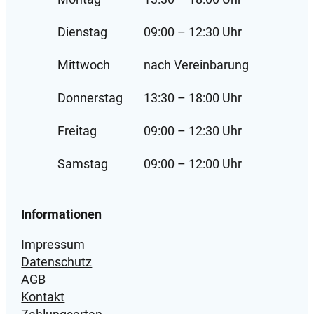
l
Dienstag
09:00 – 12:30 Uhr
a
r
Mittwoch
nach Vereinbarung
w
a
Donnerstag
13:30 – 18:00 Uhr
s
s
Freitag
09:00 – 12:30 Uhr
e
r
Samstag
09:00 – 12:00 Uhr
-
&
s
Informationen
c
Impressum
h
Datenschutz
n
AGB
e
Kontakt
e