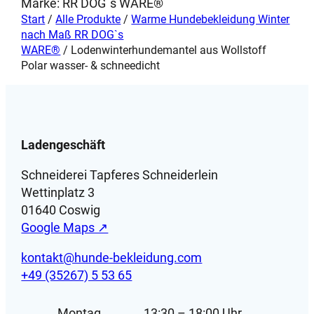
Marke:
RR DOG`s WARE®
n
Start
/
Alle Produkte
/
Warme Hundebekleidung Winter
t
nach Maß RR DOG`s
e
WARE®
/ Lodenwinterhundemantel aus Wollstoff
Polar wasser- & schneedicht
l
a
u
s
W
Ladengeschäft
o
l
Schneiderei Tapferes Schneiderlein
l
Wettinplatz 3
s
01640 Coswig
t
Google Maps ↗
o
kontakt@hunde-bekleidung.com
f
+49 (35267) 5 53 65
f
P
Montag
13:30 – 18:00 Uhr
o