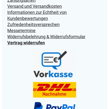
Zahlungsarten
d
Versand und Versandkosten
i
Informationen zur Echtheit von
c
Kundenbewertungen
h
Zufriedenheitsversprechen
t
Messetermine
M
Widerrufsbelehrung & Widerrufsformular
e
Vertrag widerrufen
n
g
e