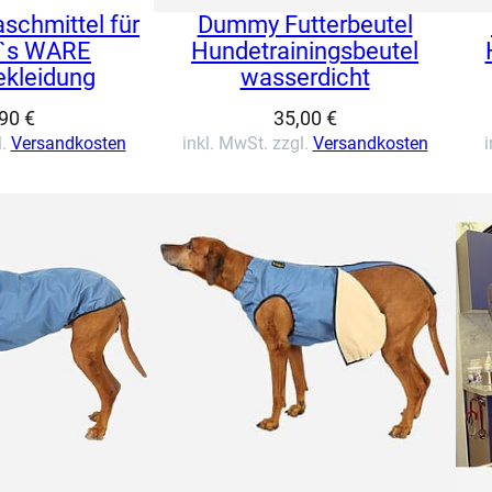
schmittel für
Dummy Futterbeutel
`s WARE
Hundetrainingsbeutel
kleidung
wasserdicht
,90
€
35,00
€
l.
Versandkosten
inkl. MwSt. zzgl.
Versandkosten
i