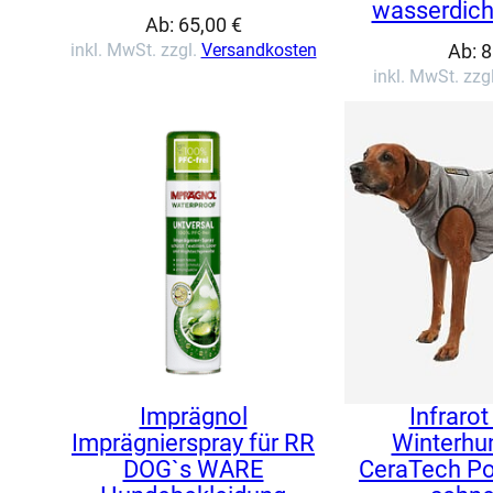
wasserdich
Ab:
65,00
€
inkl. MwSt. zzgl.
Versandkosten
Ab:
8
inkl. MwSt. zzg
Imprägnol
Infraro
Imprägnierspray für RR
Winterhu
DOG`s WARE
CeraTech Po