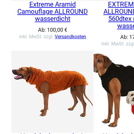
Extreme Aramid
EXTREME
Camouflage ALLROUND
ALLROUND 
wasserdicht
560dtex 
wasse
Ab:
100,00
€
inkl. MwSt. zzgl.
Versandkosten
Ab:
1
inkl. MwSt. zzg