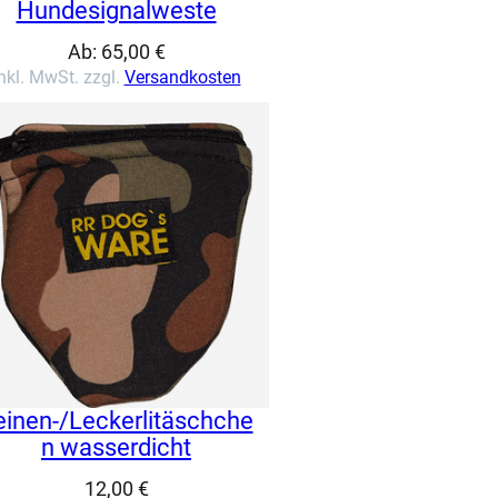
Hundesignalweste
Ab:
65,00
€
nkl. MwSt. zzgl.
Versandkosten
einen-/Leckerlitäschche
n wasserdicht
12,00
€