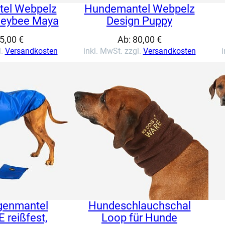
el Webpelz
Hundemantel Webpelz
neybee Maya
Design Puppy
5,00
€
Ab:
80,00
€
l.
Versandkosten
inkl. MwSt. zzgl.
Versandkosten
i
genmantel
Hundeschlauchschal
reißfest,
Loop für Hunde