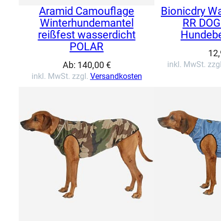
Aramid Camouflage
Bionicdry Wa
Winterhundemantel
RR DOG
reißfest wasserdicht
Hundebe
POLAR
12
Ab:
140,00
€
inkl. MwSt. zzg
inkl. MwSt. zzgl.
Versandkosten