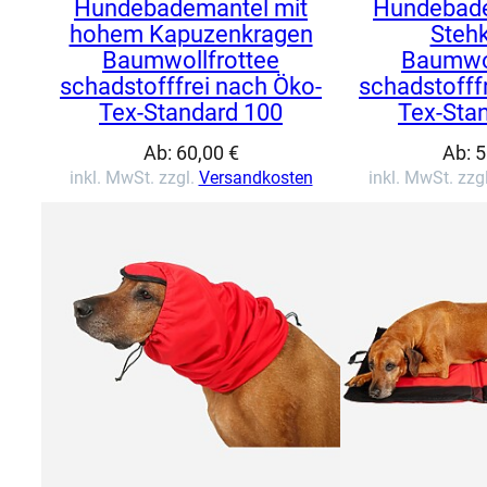
Hundebademantel mit
Hundebade
hohem Kapuzenkragen
Steh
Baumwollfrottee
Baumwol
schadstofffrei nach Öko-
schadstofff
Tex-Standard 100
Tex-Sta
Ab:
60,00
€
Ab:
5
inkl. MwSt. zzgl.
Versandkosten
inkl. MwSt. zzg