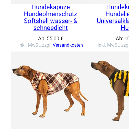
Hundekapuze
Hundek
Hundeohrenschutz
Hundeli
Softshell wasser- &
Universalkl
schneedicht
Hu
Ab:
55,00
€
Ab:
1
inkl. MwSt. zzgl.
Versandkosten
inkl. MwSt. zzg