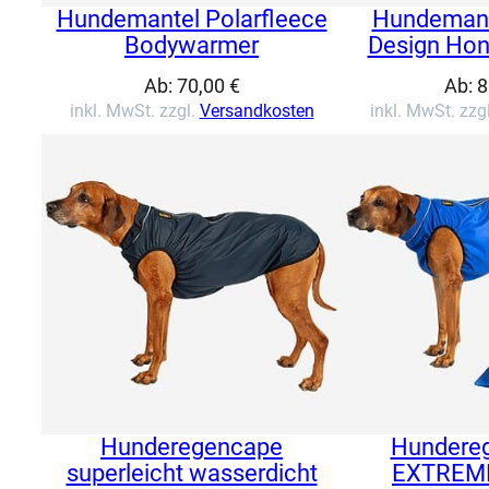
Hundemantel Polarfleece
Hundemant
Bodywarmer
Design Ho
Ab:
70,00
€
Ab:
8
inkl. MwSt. zzgl.
Versandkosten
inkl. MwSt. zzg
Hunderegencape
Hundere
superleicht wasserdicht
EXTREME 