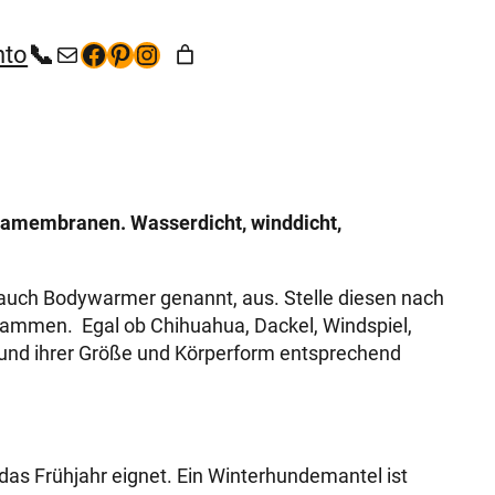
+49 (35267) 5 53 65
kontakt@hunde-bekleidung.com
Facebook
Pinterest
Instagram
nto
mamembranen. Wasserdicht, winddicht,
uch Bodywarmer genannt, aus. Stelle diesen nach
ammen. Egal ob Chihuahua, Dackel, Windspiel,
 und ihrer Größe und Körperform entsprechend
das Frühjahr eignet. Ein Winterhundemantel ist