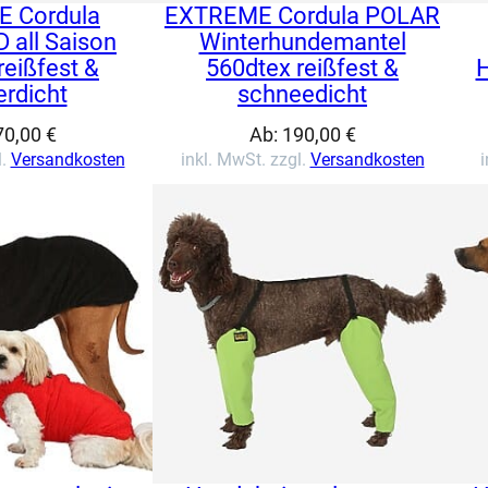
 Cordula
EXTREME Cordula POLAR
all Saison
Winterhundemantel
reißfest &
560dtex reißfest &
rdicht
schneedicht
70,00
€
Ab:
190,00
€
l.
Versandkosten
inkl. MwSt. zzgl.
Versandkosten
i