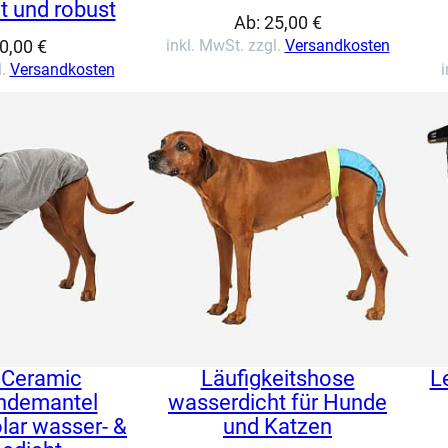
t und robust
Ab:
25,00
€
0,00
€
inkl. MwSt. zzgl.
Versandkosten
l.
Versandkosten
i
t Ceramic
Läufigkeitshose
L
ndemantel
wasserdicht für Hunde
lar wasser- &
und Katzen