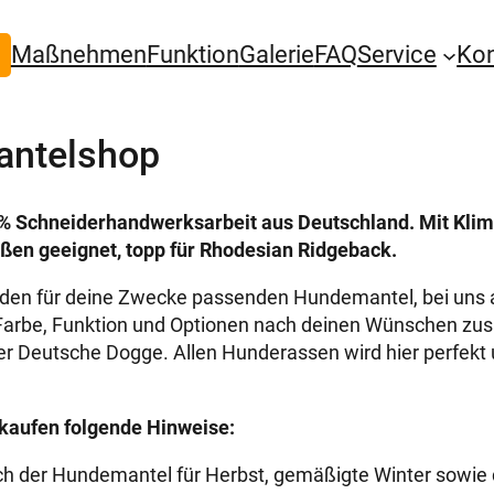
Maßnehmen
Funktion
Galerie
FAQ
Service
Ko
ntelshop
% Schneiderhandwerksarbeit aus Deutschland. Mit Kli
ßen geeignet, topp für Rhodesian Ridgeback.
n für deine Zwecke passenden Hundemantel, bei uns a
arbe, Funktion und Optionen nach deinen Wünschen zus
er Deutsche Dogge. Allen Hunderassen wird hier perfekt
kaufen folgende Hinweise:
ich der Hundemantel für Herbst, gemäßigte Winter sowie 