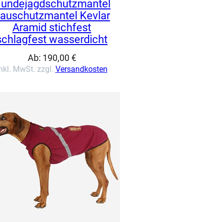
undejagdschutzmantel
auschutzmantel Kevlar
Aramid stichfest
schlagfest wasserdicht
Ab:
190,00
€
nkl. MwSt. zzgl.
Versandkosten