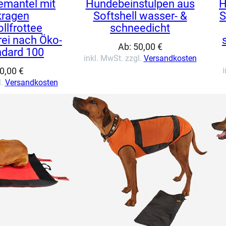
mantel mit
Hundebeinstulpen aus
H
kragen
Softshell wasser- &
S
lfrottee
schneedicht
rei nach Öko-
Ab:
50,00
€
ndard 100
inkl. MwSt. zzgl.
Versandkosten
0,00
€
i
l.
Versandkosten