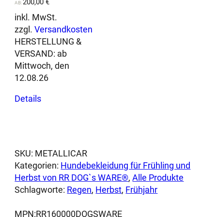
a
200,00
€
AB:
n
inkl. MwSt.
t
zzgl.
Versandkosten
e
HERSTELLUNG &
l
VERSAND:
ab
M
Mittwoch, den
e
12.08.26
n
Dieses
g
Details
Produkt
e
weist
mehrere
Varianten
auf.
SKU:
METALLICAR
Die
Kategorien:
Hundebekleidung für Frühling und
Optionen
Herbst von RR DOG`s WARE®
, 
Alle Produkte
können
Schlagworte:
Regen
, 
Herbst
, 
Frühjahr
auf
der
MPN:
RR160000DOGSWARE