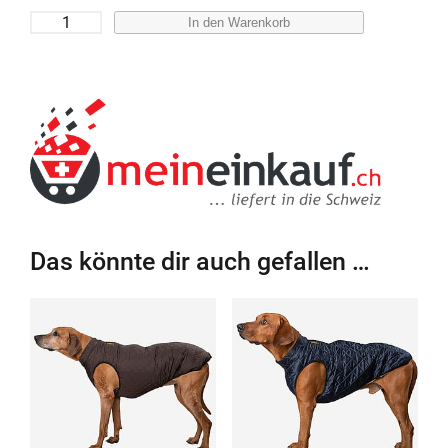
S
In den Warenkorb
t
e
p
p
h
u
n
d
e
Das könnte dir auch gefallen …
m
a
n
t
e
l
M
e