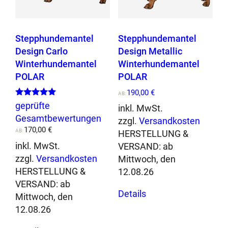
t
a
l
Stepphundemantel
Stepphundemantel
l
Design Carlo
Design Metallic
i
Winterhundemantel
Winterhundemantel
c
POLAR
POLAR
D
190,00
€
AB:
e
Bewertet mit
geprüfte
inkl. MwSt.
5.00
s
Gesamtbewertungen
von 5
zzgl.
Versandkosten
i
170,00
€
AB:
HERSTELLUNG &
g
inkl. MwSt.
VERSAND:
ab
n
zzgl.
Versandkosten
Mittwoch, den
A
HERSTELLUNG &
12.08.26
L
VERSAND:
ab
Dieses
L
Details
Mittwoch, den
Produkt
R
12.08.26
weist
O
Dieses
mehrere