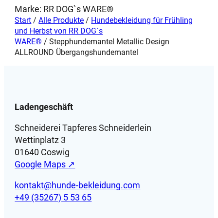
Produktseite
Marke:
RR DOG`s WARE®
gewählt
Start
/
Alle Produkte
/
Hundebekleidung für Frühling
werden
und Herbst von RR DOG`s
WARE®
/ Stepphundemantel Metallic Design
ALLROUND Übergangshundemantel
Ladengeschäft
Schneiderei Tapferes Schneiderlein
Wettinplatz 3
01640 Coswig
Google Maps ↗
kontakt@hunde-bekleidung.com
+49 (35267) 5 53 65