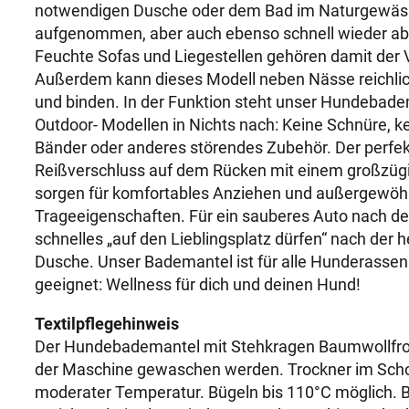
notwendigen Dusche oder dem Bad im Naturgewäss
aufgenommen, aber auch ebenso schnell wieder a
Feuchte Sofas und Liegestellen gehören damit der 
Außerdem kann dieses Modell neben Nässe reichl
und binden. In der Funktion steht unser Hundebad
Outdoor- Modellen in Nichts nach: Keine Schnüre, k
Bänder oder anderes störendes Zubehör. Der perfek
Reißverschluss auf dem Rücken mit einem großzügig
sorgen für komfortables Anziehen und außergewö
Trageeigenschaften. Für ein sauberes Auto nach d
schnelles „auf den Lieblingsplatz dürfen“ nach der
Dusche. Unser Bademantel ist für alle Hunderass
geeignet: Wellness für dich und deinen Hund!
Textilpflegehinweis
Der Hundebademantel mit Stehkragen Baumwollfrot
der Maschine gewaschen werden. Trockner im Sch
moderater Temperatur. Bügeln bis 110°C möglich. Bi