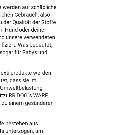
e
fe werden auf schädliche
h
lichen Gebrauch, also
k
u der Qualität der Stoffe
r
nem Hund oder deiner
a
ind unsere verwendeten
g
fiziert. Was bedeutet,
e
 sogar für Babys und
n
B
a
Textilprodukte werden
u
et, dass sie im
m
e Umweltbelastung
w
tützt RR DOG`s WARE
o
ägt zu einem gesünderen
l
l
f
ffe bestehen aus
r
ts unterzogen, um