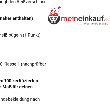
ingt den Reißverschluss
d
e
b
näher enthalten)
a
d
e
m
a
n
t
00 Klasse 1 (nachprüfbar
e
l
m
 100 zertifizierten
i
 Maß für deinen
t
S
undebekleidung nach
t