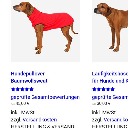
Hundepullover
Läufigkeitshos
Baumwollsweat
für Hunde und 
Bewertet mit
Bewertet mit
geprüfte Gesamtbewertungen
geprüfte Gesa
5.00
5.00
45,00
€
30,00
€
von 5
AB:
von 5
AB:
inkl. MwSt.
inkl. MwSt.
zzgl.
Versandkosten
zzgl.
Versandko
HERSTELLUNG & VERSAND:
HERSTELLUNG 