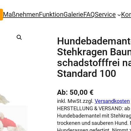
Maßnehmen
Funktion
Galerie
FAQ
Service
Ko
Hundebademante
Stehkragen Baum
schadstofffrei n
Standard 100
Ab:
50,00
€
inkl. MwSt.
zzgl.
Versandkosten
HERSTELLUNG & VERSAND:
ab
Hundebademantel mit Stehkrage
trockenen und sauberen Hund. 
Hunderassen gefertigt. Nimmt 