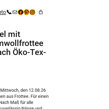
+49 (35267) 5 53 65
kontakt@hunde-bekleidung.com
Facebook
Pinterest
Instagram
nto
l mit
wollfrottee
ach Öko-Tex-
 Mittwoch, den 12.08.26
n aus Frottee. Für einen
Nach Maß für alle
zuverlässig Nässe und