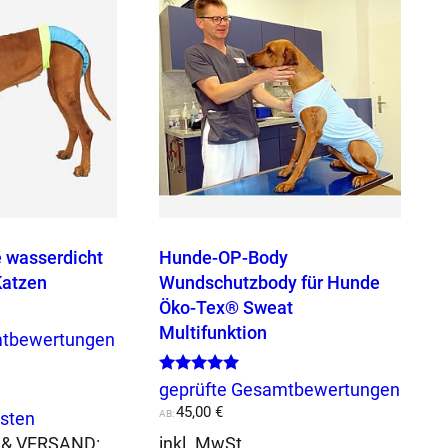
a
r
d
1
0
0
M
e
n
g
e
e wasserdicht
Hunde-OP-Body
Katzen
Wundschutzbody für Hunde
Öko-Tex® Sweat
Multifunktion
mtbewertungen
Bewertet mit
geprüfte Gesamtbewertungen
5.00
45,00
€
von 5
AB:
sten
& VERSAND:
inkl. MwSt.