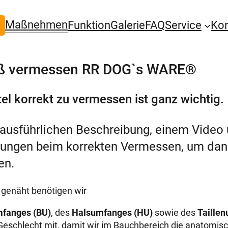
Maßnehmen
Funktion
Galerie
FAQ
Service
Ko
aß vermessen RR DOG`s WARE®
 korrekt zu vermessen ist ganz wichtig.
 ausführlichen Beschreibung, einem Video 
bungen beim korrekten Vermessen, um dan
en.
genäht benötigen wir
mfanges (BU)
, des
Halsumfanges (HU)
sowie des
Taille
as Geschlecht mit, damit wir im Bauchbereich die anatom