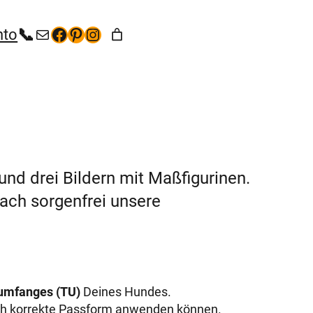
+49 (35267) 5 53 65
kontakt@hunde-bekleidung.com
Facebook
Pinterest
Instagram
nto
und drei Bildern mit Maßfigurinen.
ach sorgenfrei unsere
numfanges (TU)
Deines Hundes.
isch korrekte Passform anwenden können.