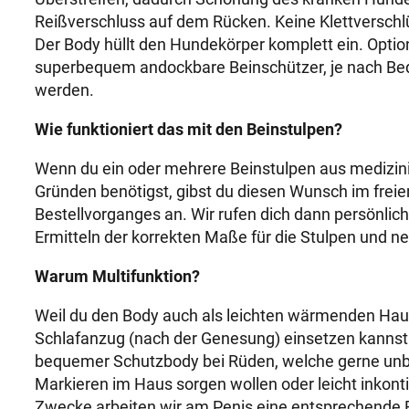
Reißverschluss auf dem Rücken. Keine Klettverschlü
Der Body hüllt den Hundekörper komplett ein. Opti
superbequem andockbare Beinschützer, je nach Beda
werden.
Wie funktioniert das mit den Beinstulpen?
Wenn du ein oder mehrere Beinstulpen aus medizin
Gründen benötigst, gibst du diesen Wunsch im frei
Bestellvorganges an. Wir rufen dich dann persönlich
Ermitteln der korrekten Maße für die Stulpen und ne
Warum Multifunktion?
Weil du den Body auch als leichten wärmenden Ha
Schlafanzug (nach der Genesung) einsetzen kannst. 
bequemer Schutzbody bei Rüden, welche gerne unb
Markieren im Haus sorgen wollen oder leicht inkontin
Zwecke arbeiten wir am Penis eine entsprechende E