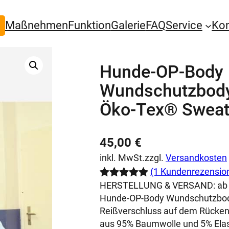
Maßnehmen
Funktion
Galerie
FAQ
Service
Ko
Hunde-OP-Body
Wundschutzbody
Öko-Tex® Sweat 
45,00
€
inkl. MwSt.
zzgl.
Versandkosten
(1 Kundenrezensio
HERSTELLUNG & VERSAND:
ab
Bewertet
1
Hunde-OP-Body Wundschutzbody
mit
5.00
Reißverschluss auf dem Rücken
von 5,
aus 95% Baumwolle und 5% Ela