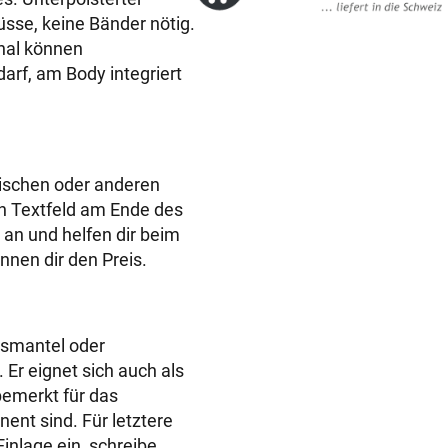
O
sse, keine Bänder nötig.
P
onal können
-
rf, am Body integriert
B
o
d
y
ischen oder anderen
W
en Textfeld am Ende des
u
 an und helfen dir beim
n
nnen dir den Preis.
d
s
c
h
usmantel oder
u
Er eignet sich auch als
t
emerkt für das
z
ent sind. Für letztere
b
inlage ein, schreibe