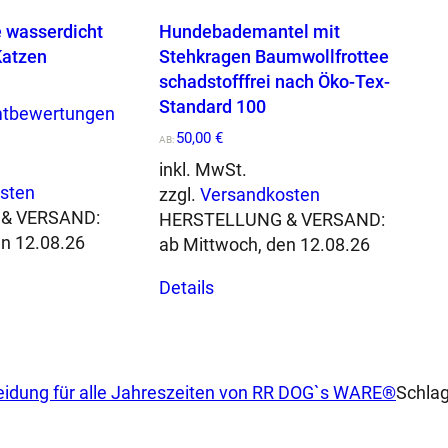
e wasserdicht
Hundebademantel mit
Katzen
Stehkragen Baumwollfrottee
schadstofffrei nach Öko-Tex-
Standard 100
mtbewertungen
50,00
€
AB:
inkl. MwSt.
sten
zzgl.
Versandkosten
& VERSAND:
HERSTELLUNG & VERSAND:
en 12.08.26
ab Mittwoch, den 12.08.26
Dieses
Details
Produkt
weist
mehrere
n
Varianten
idung für alle Jahreszeiten von RR DOG`s WARE®
Schla
auf.
Die
n
Optionen