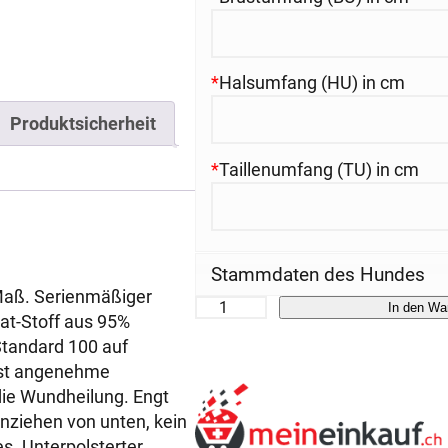
*
Halsumfang (HU) in cm
Produktsicherheit
*
Taillenumfang (TU) in cm
Stammdaten des Hundes
aß. Serienmäßiger
H
In den Wa
at-Stoff aus 95%
u
tandard 100 auf
n
erst angenehme
d
die Wundheilung. Engt
e
Anziehen von unten, kein
-
s. Unterpolsterter