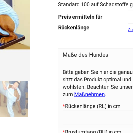
basierend
Standard 100 auf Schadstoffe ge
auf
Preis ermitteln für
Kundenbewe
rtung
Rückenlänge
Zu
Maße des Hundes
Bitte geben Sie hier die gena
sitzt das Produkt optimal und 
wohlsten. Beachten Sie unse
zum
Maßnehmen
.
*
Rückenlänge (RL) in cm
*
Brustumfang (BU) in cm