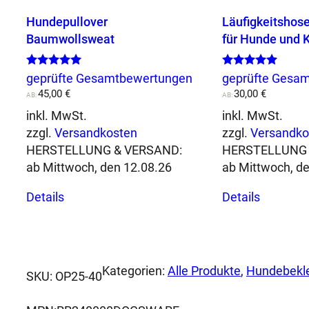
Hundepullover
Läufigkeitshos
Baumwollsweat
für Hunde und 
Bewertet mit
Bewertet mit
geprüfte Gesamtbewertungen
geprüfte Gesa
5.00
5.00
45,00
€
30,00
€
von 5
AB:
von 5
AB:
inkl. MwSt.
inkl. MwSt.
zzgl.
Versandkosten
zzgl.
Versandko
HERSTELLUNG & VERSAND:
HERSTELLUNG 
ab Mittwoch, den 12.08.26
ab Mittwoch, d
Dieses
Dieses
Details
Details
Produkt
Produkt
weist
weist
mehrere
mehrere
Varianten
Variante
auf.
auf.
Kategorien:
Alle Produkte
, 
Hundebekle
SKU:
OP25-40
Die
Die
Optionen
Optione