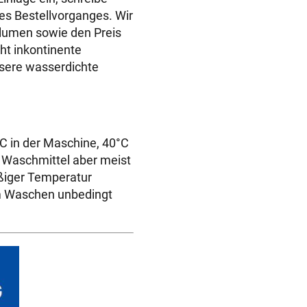
o
es Bestellvorganges. Wir
d
lumen sowie den Preis
y
cht inkontinente
f
nsere wasserdichte
ü
r
H
u
°C in der Maschine, 40°C
n
 Waschmittel aber meist
d
äßiger Temperatur
e
im Waschen unbedingt
Ö
k
o
-
T
e
x