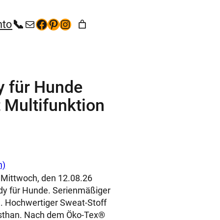
+49 (35267) 5 53 65
kontakt@hunde-bekleidung.com
Facebook
Pinterest
Instagram
nto
 für Hunde
Multifunktion
n)
 Mittwoch, den 12.08.26
 für Hunde. Serienmäßiger
. Hochwertiger Sweat-Stoff
sthan. Nach dem Öko-Tex®