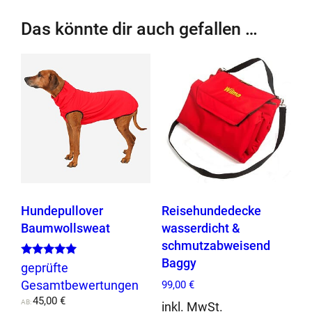
i
t
Das könnte dir auch gefallen …
s
h
o
s
e
w
a
s
s
e
r
Hundepullover
Reisehundedecke
d
Baumwollsweat
wasserdicht &
i
schmutzabweisend
c
Baggy
Bewertet mit
geprüfte
5.00
h
Gesamtbewertungen
99,00
€
von 5
t
45,00
€
AB:
inkl. MwSt.