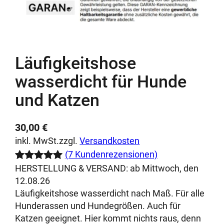
Läufigkeitshose
wasserdicht für Hunde
und Katzen
30,00
€
inkl. MwSt.
zzgl.
Versandkosten
(7 Kundenrezensionen)
HERSTELLUNG & VERSAND:
ab Mittwoch, den
Bewertet
7
12.08.26
mit
5.00
Läufigkeitshose wasserdicht nach Maß. Für alle
von 5,
Hunderassen und Hundegrößen. Auch für
basierend
Katzen geeignet. Hier kommt nichts raus, denn