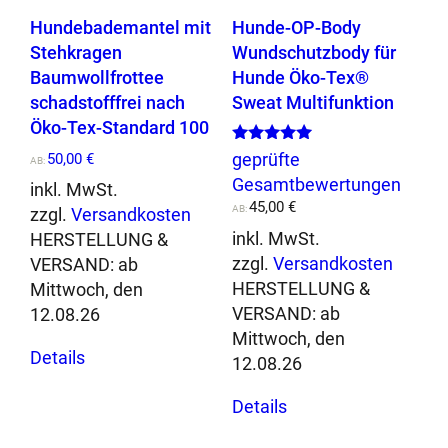
e
gewählt
werden
Hundebademantel mit
Hunde-OP-Body
n
werden
Stehkragen
Wundschutzbody für
g
Baumwollfrottee
Hunde Öko-Tex®
e
schadstofffrei nach
Sweat Multifunktion
Öko-Tex-Standard 100
Bewertet mit
geprüfte
50,00
€
AB:
5.00
Gesamtbewertungen
von 5
inkl. MwSt.
45,00
€
AB:
zzgl.
Versandkosten
inkl. MwSt.
HERSTELLUNG &
zzgl.
Versandkosten
VERSAND:
ab
HERSTELLUNG &
Mittwoch, den
VERSAND:
ab
12.08.26
Mittwoch, den
Dieses
Details
12.08.26
Produkt
Dieses
weist
Details
Produkt
mehrere
weist
Varianten