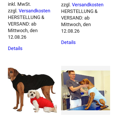
f
inkl. MwSt.
zzgl.
Versandkosten
ü
zzgl.
Versandkosten
HERSTELLUNG &
r
HERSTELLUNG &
VERSAND:
ab
H
VERSAND:
ab
Mittwoch, den
u
Mittwoch, den
12.08.26
n
12.08.26
Dieses
d
Details
Dieses
Produkt
e
Details
Produkt
weist
u
weist
mehrere
n
mehrere
Varianten
d
Varianten
auf.
K
auf.
Die
a
Die
Optionen
t
Optionen
können
z
können
auf
e
auf
der
n
der
Produktseite
M
Produktseite
gewählt