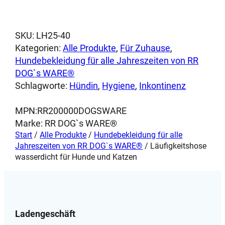
mehrere
auf.
Varianten
Die
auf.
Optionen
SKU:
LH25-40
Die
können
Kategorien:
Alle Produkte
, 
Für Zuhause
, 
Optionen
auf
Hundebekleidung für alle Jahreszeiten von RR
können
der
DOG`s WARE®
auf
Produktseite
Schlagworte:
Hündin
, 
Hygiene
, 
Inkontinenz
der
gewählt
Produktseite
werden
MPN:
RR200000DOGSWARE
gewählt
Marke:
RR DOG`s WARE®
werden
Start
/
Alle Produkte
/
Hundebekleidung für alle
Jahreszeiten von RR DOG`s WARE®
/ Läufigkeitshose
wasserdicht für Hunde und Katzen
Ladengeschäft