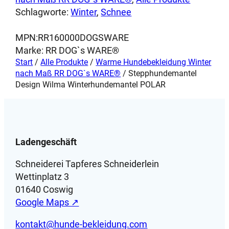
n
Schlagworte:
Winter
, 
Schnee
t
e
MPN:
RR160000DOGSWARE
l
Marke:
RR DOG`s WARE®
D
Start
/
Alle Produkte
/
Warme Hundebekleidung Winter
e
nach Maß RR DOG`s WARE®
/ Stepphundemantel
s
Design Wilma Winterhundemantel POLAR
i
g
n
W
Ladengeschäft
i
l
Schneiderei Tapferes Schneiderlein
m
Wettinplatz 3
a
01640 Coswig
W
Google Maps ↗
i
kontakt@hunde-bekleidung.com
n