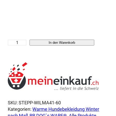
S
In den Warenkorb
t
e
p
p
h
u
n
d
e
SKU:
STEPP-WILMA41-60
m
Kategorien:
Warme Hundebekleidung Winter
a
nach Maß RR DOG`s WARE®
, 
Alle Produkte