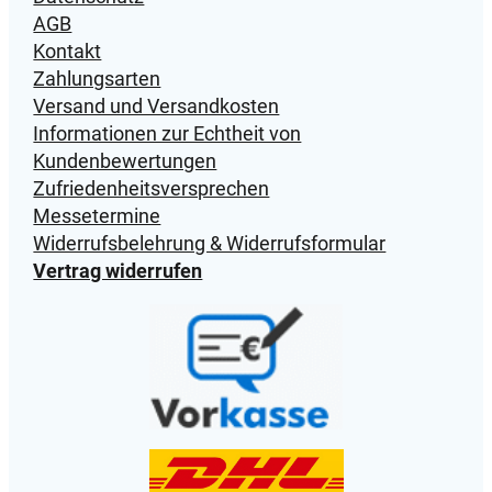
R
AGB
M
Kontakt
e
Zahlungsarten
n
Versand und Versandkosten
g
Informationen zur Echtheit von
e
Kundenbewertungen
Zufriedenheitsversprechen
Messetermine
Widerrufsbelehrung & Widerrufsformular
Vertrag widerrufen