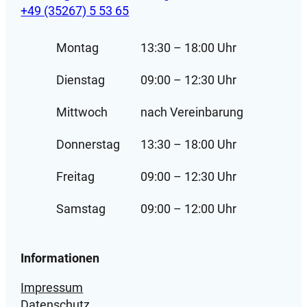
+49 (35267) 5 53 65
t
e
r
Montag
13:30 – 18:00 Uhr
h
Dienstag
09:00 – 12:30 Uhr
u
n
Mittwoch
nach Vereinbarung
d
e
Donnerstag
13:30 – 18:00 Uhr
m
a
Freitag
09:00 – 12:30 Uhr
n
t
Samstag
09:00 – 12:00 Uhr
e
l
P
Informationen
O
L
Impressum
A
Datenschutz