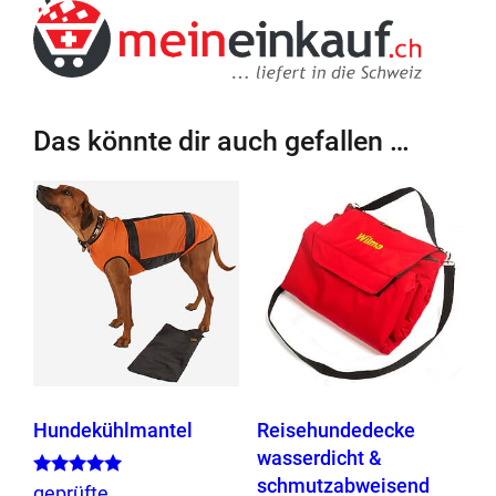
n
s
c
h
u
Das könnte dir auch gefallen …
t
z
w
e
s
t
e
/
U
V
-
Hundekühlmantel
Reisehundedecke
S
wasserdicht &
c
schmutzabweisend
Bewertet mit
geprüfte