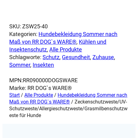
weist
l
mehrere
b
Varianten
e
auf.
SKU:
ZSW25-40
n
Die
Kategorien:
Hundebekleidung Sommer nach
s
Optionen
Maß von RR DOG`s WARE®
, 
Kühlen und
c
können
Insektenschutz
, 
Alle Produkte
h
auf
Schlagworte:
Schutz
, 
Gesundheit
, 
Zuhause
, 
u
der
Sommer
, 
Insekten
t
Produktseite
z
gewählt
MPN:
RR090000DOGSWARE
w
werden
Marke:
RR DOG`s WARE®
e
Start
/
Alle Produkte
/
Hundebekleidung Sommer nach
s
Maß von RR DOG`s WARE®
/ Zeckenschutzweste/UV-
t
Schutzweste/Allergieschutzweste/Grasmilbenschutzw
e
este für Hunde
f
ü
r