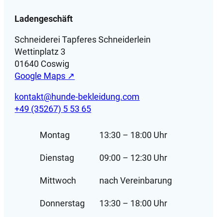
H
Ladengeschäft
u
n
Schneiderei Tapferes Schneiderlein
d
Wettinplatz 3
e
01640 Coswig
M
Google Maps ↗
e
n
kontakt@hunde-bekleidung.com
g
+49 (35267) 5 53 65
e
Montag
13:30 – 18:00 Uhr
Dienstag
09:00 – 12:30 Uhr
Mittwoch
nach Vereinbarung
Donnerstag
13:30 – 18:00 Uhr