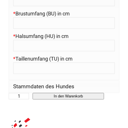
*
Brustumfang (BU) in cm
*
Halsumfang (HU) in cm
*
Taillenumfang (TU) in cm
Stammdaten des Hundes
Z
In den Warenkorb
e
c
k
e