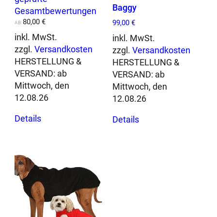
5.00
h
Baggy
Gesamtbewertungen
von 5
u
80,00
€
99,00
€
AB:
t
inkl. MwSt.
inkl. MwSt.
z
zzgl.
Versandkosten
zzgl.
Versandkosten
w
HERSTELLUNG &
HERSTELLUNG &
e
VERSAND:
ab
VERSAND:
ab
s
Mittwoch, den
Mittwoch, den
t
12.08.26
12.08.26
e
Dieses
Dieses
/
Details
Details
Produkt
Produkt
A
weist
weist
l
mehrere
mehrere
l
Varianten
Varianten
e
auf.
auf.
r
Die
Die
g
Optionen
Optionen
i
können
können
e