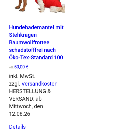
auf
auf
s
der
der
c
Produktseite
Produktseite
h
gewählt
gewählt
Hundebademantel mit
u
werden
werden
Stehkragen
t
Baumwollfrottee
z
schadstofffrei nach
w
Öko-Tex-Standard 100
e
s
50,00
€
AB:
t
inkl. MwSt.
e
zzgl.
Versandkosten
/
HERSTELLUNG &
G
VERSAND:
ab
r
Mittwoch, den
a
12.08.26
s
Dieses
m
Details
Produkt
i