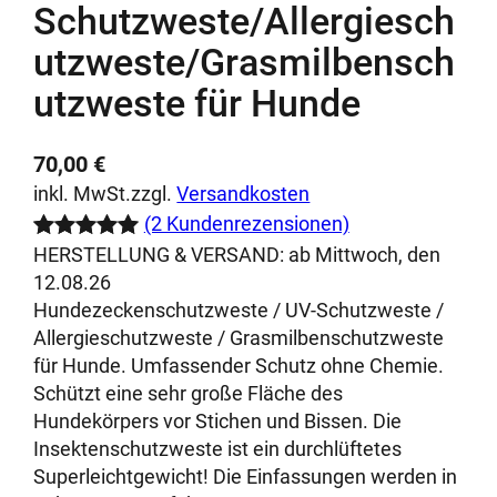
Schutzweste/Allergiesch
utzweste/Grasmilbensch
utzweste für Hunde
70,00
€
inkl. MwSt.
zzgl.
Versandkosten
(2 Kundenrezensionen)
HERSTELLUNG & VERSAND:
ab Mittwoch, den
Bewertet
2
12.08.26
mit
5.00
Hundezeckenschutzweste / UV-Schutzweste /
von 5,
Allergieschutzweste / Grasmilbenschutzweste
basierend
für Hunde. Umfassender Schutz ohne Chemie.
auf
Schützt eine sehr große Fläche des
Kundenbewe
Hundekörpers vor Stichen und Bissen. Die
rtungen
Insektenschutzweste ist ein durchlüftetes
Superleichtgewicht! Die Einfassungen werden in