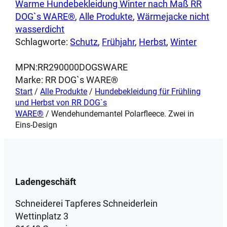
können
der
Warme Hundebekleidung Winter nach Maß RR
auf
Produktseite
DOG`s WARE®
, 
Alle Produkte
, 
Wärmejacke nicht
der
gewählt
wasserdicht
Produktseite
werden
Schlagworte:
Schutz
, 
Frühjahr
, 
Herbst
, 
Winter
gewählt
werden
MPN:
RR290000DOGSWARE
Marke:
RR DOG`s WARE®
Start
/
Alle Produkte
/
Hundebekleidung für Frühling
und Herbst von RR DOG`s
WARE®
/ Wendehundemantel Polarfleece. Zwei in
Eins-Design
Ladengeschäft
Schneiderei Tapferes Schneiderlein
Wettinplatz 3