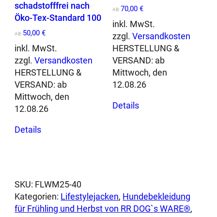
schadstofffrei nach
M
70,00
€
AB:
Öko-Tex-Standard 100
e
inkl. MwSt.
n
50,00
€
AB:
zzgl.
Versandkosten
g
inkl. MwSt.
HERSTELLUNG &
e
zzgl.
Versandkosten
VERSAND:
ab
HERSTELLUNG &
Mittwoch, den
VERSAND:
ab
12.08.26
Dieses
Mittwoch, den
Details
Produkt
12.08.26
Dieses
weist
Details
Produkt
mehrere
weist
Varianten
mehrere
auf.
Varianten
Die
auf.
Optionen
SKU:
FLWM25-40
Die
können
Kategorien:
Lifestylejacken
, 
Hundebekleidung
Optionen
auf
für Frühling und Herbst von RR DOG`s WARE®
, 