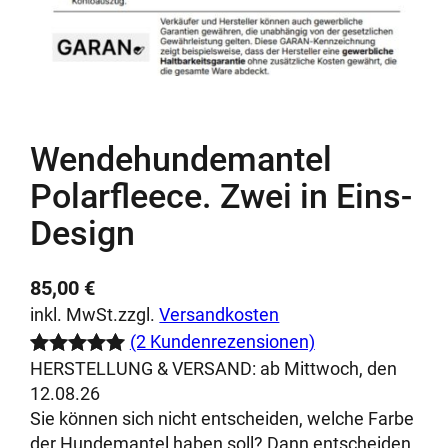
Wendehundemantel
Polarfleece. Zwei in Eins-
Design
85,00
€
inkl. MwSt.
zzgl.
Versandkosten
(2 Kundenrezensionen)
HERSTELLUNG & VERSAND:
ab Mittwoch, den
Bewertet
2
12.08.26
mit
5.00
Sie können sich nicht entscheiden, welche Farbe
von 5,
der Hundemantel haben soll? Dann entscheiden