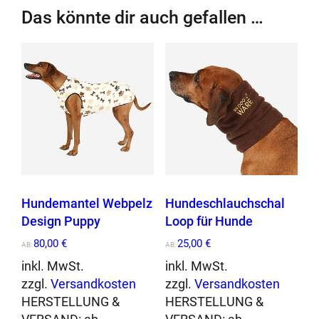
e
Das könnte dir auch gefallen …
m
a
n
t
e
l
P
o
l
a
r
Hundemantel Webpelz
Hundeschlauchschal
f
Design Puppy
Loop für Hunde
l
80,00
€
25,00
€
AB:
AB:
e
inkl. MwSt.
inkl. MwSt.
e
zzgl.
Versandkosten
zzgl.
Versandkosten
c
HERSTELLUNG &
HERSTELLUNG &
e