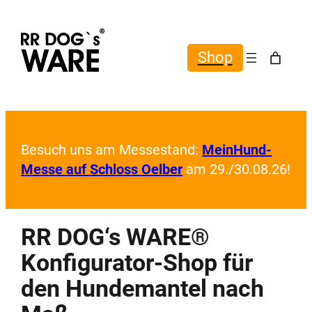
Shop
Besuch uns am Messestand:
MeinHund-
Messe auf Schloss Oelber
am 29./30.08.26!
RR DOG‘s WARE®
Konfigurator-Shop für
den Hundemantel nach