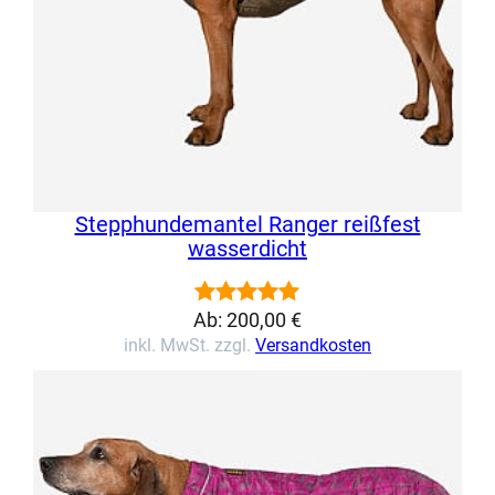
Stepphundemantel Ranger reißfest
wasserdicht
Ab:
200,00
€
Bewertet
2
inkl. MwSt. zzgl.
Versandkosten
mit
5.00
von 5,
basierend
auf
Kundenbewertungen