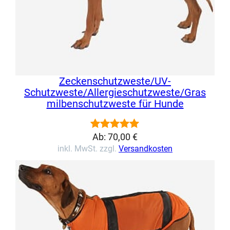
Zeckenschutzweste/UV-
Schutzweste/Allergieschutzweste/Gras
milbenschutzweste für Hunde
Ab:
70,00
€
Bewertet
2
inkl. MwSt. zzgl.
Versandkosten
mit
5.00
von 5,
basierend
auf
Kundenbewertungen