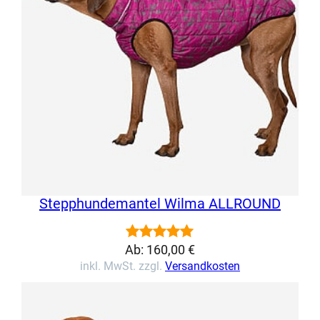
Stepphundemantel Wilma ALLROUND
Ab:
160,00
€
Bewertet
1
inkl. MwSt. zzgl.
Versandkosten
mit
5.00
von 5,
basierend