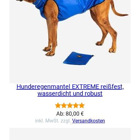
Hunderegenmantel EXTREME reißfest,
wasserdicht und robust
Ab:
80,00
€
Bewertet
5
inkl. MwSt. zzgl.
Versandkosten
mit
5.00
von 5,