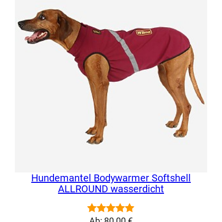
basierend
auf
Kundenbewertungen
Hundemantel Bodywarmer Softshell
ALLROUND wasserdicht
Ab:
80,00
€
Bewertet
27