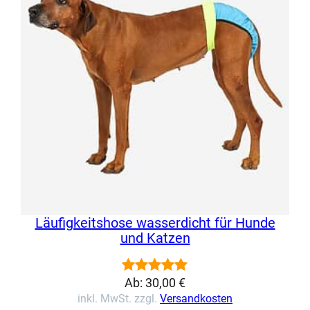
Kundenbewertung
Läufigkeitshose wasserdicht für Hunde
und Katzen
Ab:
30,00
€
Bewertet
7
inkl. MwSt. zzgl.
Versandkosten
mit
5.00