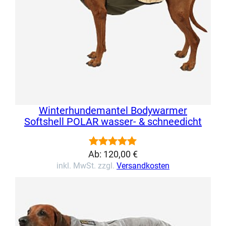
Winterhundemantel Bodywarmer
Softshell POLAR wasser- & schneedicht
Ab:
120,00
€
Bewertet
11
inkl. MwSt. zzgl.
Versandkosten
mit
5.00
von 5,
basierend
auf