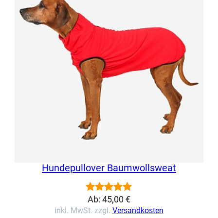
auf
Kundenbewertung
Hundepullover Baumwollsweat
Ab:
45,00
€
Bewertet
6
inkl. MwSt. zzgl.
Versandkosten
mit
5.00