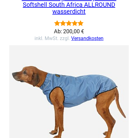
Softshell South Africa ALLROUND
wasserdicht
Ab:
200,00
€
Bewertet
1
inkl. MwSt. zzgl.
Versandkosten
mit
5.00
von 5,
basierend
auf
Kundenbewertung