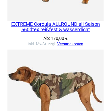
EXTREME Cordula ALLROUND all Saison
560dtex reißfest & wasserdicht
Ab:
170,00
€
inkl. MwSt. zzgl.
Versandkosten