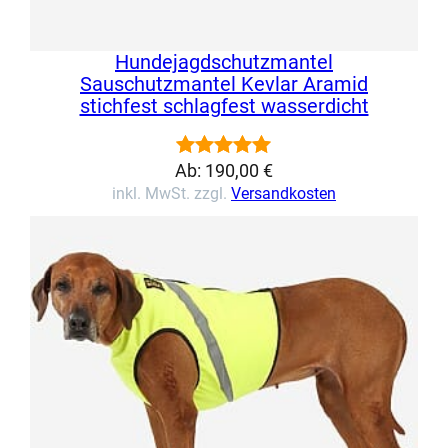
Hundejagdschutzmantel
Sauschutzmantel Kevlar Aramid
stichfest schlagfest wasserdicht
Ab:
190,00
€
Bewertet
1
inkl. MwSt. zzgl.
Versandkosten
mit
5.00
von 5,
basierend
auf
Kundenbewertung