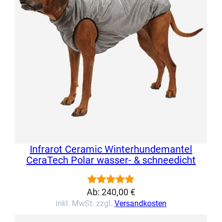
Kundenbewertungen
Infrarot Ceramic Winterhundemantel
CeraTech Polar wasser- & schneedicht
Ab:
240,00
€
Bewertet
1
inkl. MwSt. zzgl.
Versandkosten
mit
5.00
von 5,