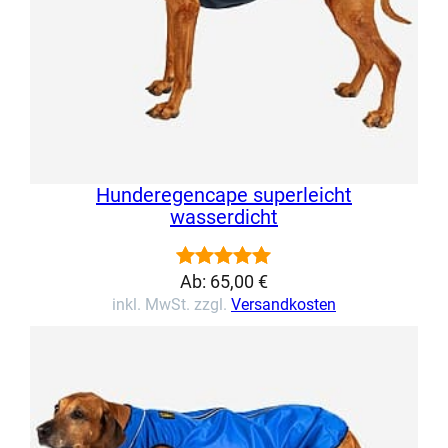
Hunderegencape superleicht
wasserdicht
Ab:
65,00
€
Bewertet
4
inkl. MwSt. zzgl.
Versandkosten
mit
5.00
von 5,
basierend
auf
Kundenbewertungen