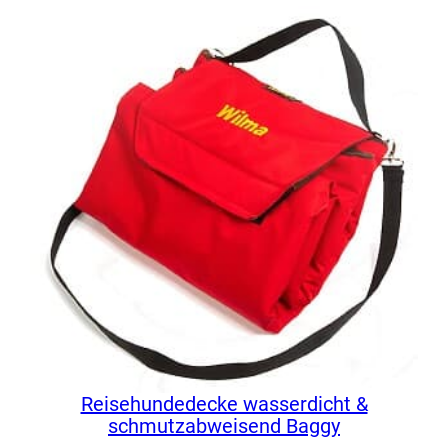
von 5,
basierend
auf
Kundenbewertungen
Reisehundedecke wasserdicht &
schmutzabweisend Baggy