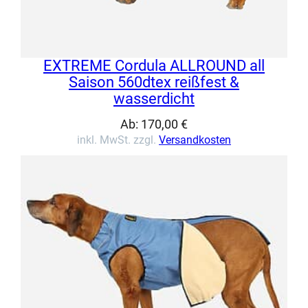
EXTREME Cordula ALLROUND all
Saison 560dtex reißfest &
wasserdicht
Ab:
170,00
€
inkl. MwSt. zzgl.
Versandkosten