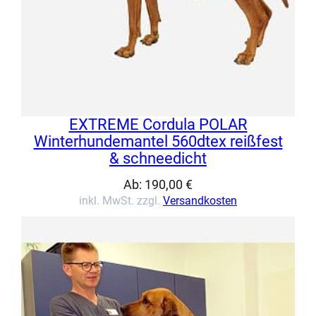
EXTREME Cordula POLAR
Winterhundemantel 560dtex reißfest
& schneedicht
Ab:
190,00
€
inkl. MwSt. zzgl.
Versandkosten